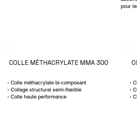
pour le
COLLE MÉTHACRYLATE MMA 300
C
› Colle méthacrylate bi-composant
› C
› Collage structural semi-flexible
› C
› Colle haute performance
› C