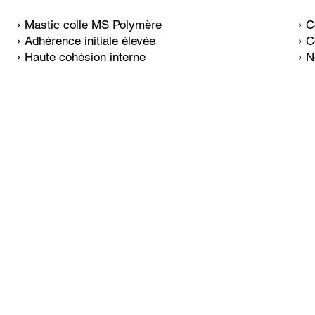
› Mastic colle MS Polymère
› C
› Adhérence initiale élevée
› C
› Haute cohésion interne
› N