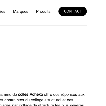
CONTACT
ies
Marques
Produits
 gamme de
colles Adheko
offre des réponses aux
es contraintes du collage structural et des
lages par collage de structure les plus sévères