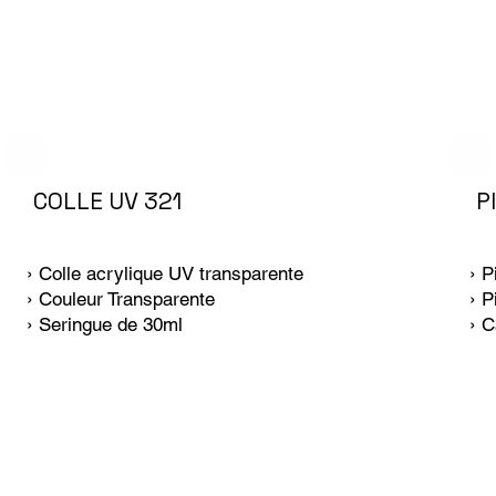
COLLE UV 321
P
› Colle acrylique UV transparente
› P
› Couleur Transparente
› P
› Seringue de 30ml
› 