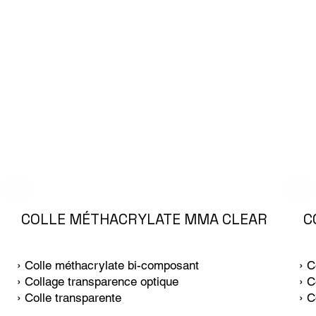
COLLE MÉTHACRYLATE MMA CLEAR
C
› Colle méthacrylate bi-composant
› C
› Collage transparence optique
› C
› Colle transparente
› C