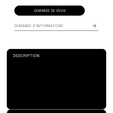
DEMANDE DE DEVIS
DEMANDE D'INFORMATIONS
DESCRIPTION
Fabrication et pose d’enseignes, diverses
applications automobiles, polyesters renforcés
fibres, systèmes de fixation, collage
d’aimants, etc. les applications typiques se
trouvent dans l’industrie, l’électronique, divers
équipements automobiles ainsi que
l’étanchéité ou encore la construction.