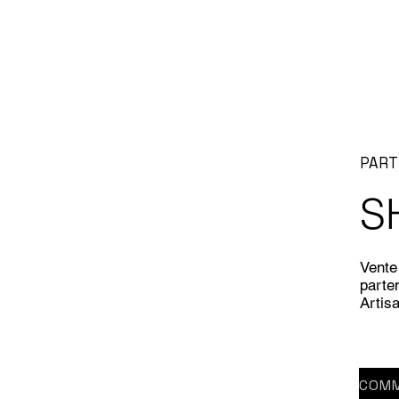
PART
S
Vente 
parten
Artis
COMM