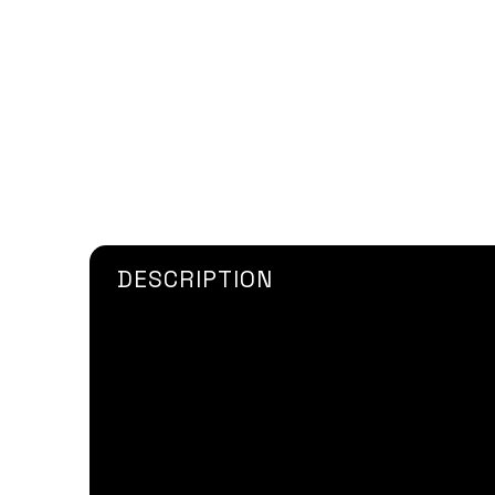
DESCRIPTION
Insert Metallique à coller ou à noye
bus, de l’enseigne PLV et des composit