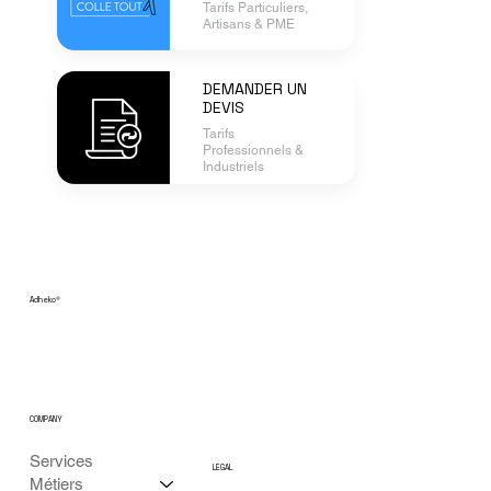
Tarifs Particuliers,
Artisans & PME
DEMANDER UN
DEVIS
Tarifs
Professionnels &
Industriels
Adheko
®
COMPANY
Services
LEGAL
Métiers