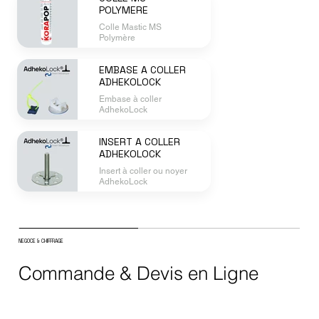
POLYMERE
Colle Mastic MS
Polymère
EMBASE A COLLER
ADHEKOLOCK
Embase à coller
AdhekoLock
INSERT A COLLER
ADHEKOLOCK
Insert à coller ou noyer
AdhekoLock
NEGOCE & CHIFFRAGE
Commande & Devis en Ligne