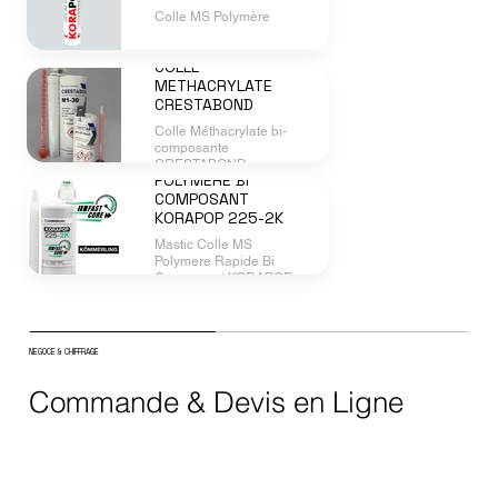
Colle MS Polymère
COLLE
METHACRYLATE
CRESTABOND
Colle Méthacrylate bi-
composante
COLLE MS
CRESTABOND
POLYMERE BI
COMPOSANT
KORAPOP 225-2K
Mastic Colle MS
Polymere Rapide Bi
Composant KORAPOP
225-2K
NEGOCE & CHIFFRAGE
Commande & Devis en Ligne