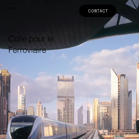
Adheko
®
CONTACT
Colle pour le
Ferroviaire