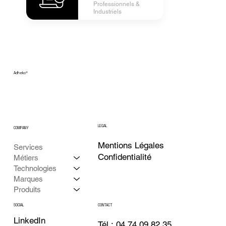
Professionnels &
Industriels
Adheko
®
LEGAL
COMPANY
Mentions Légales
Services
Confidentialité
Métiers
Technologies
Marques
Produits
CONTACT
SOCIAL
LinkedIn
Tél : 04 74 09 82 35