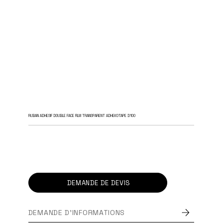
RUBAN ADHESIF DOUBLE FACE FILM TRANSPARENT ADHEKOTAPE D100
DEMANDE DE DEVIS
DEMANDE D'INFORMATIONS