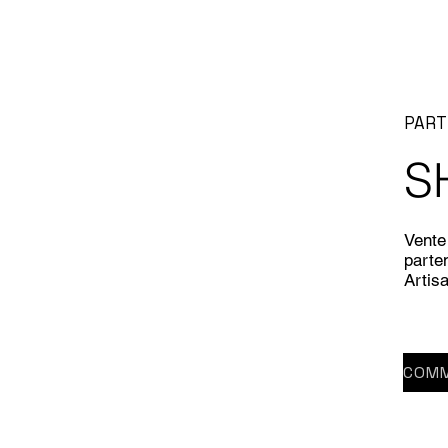
PART
S
Vente 
parten
Artis
COMM