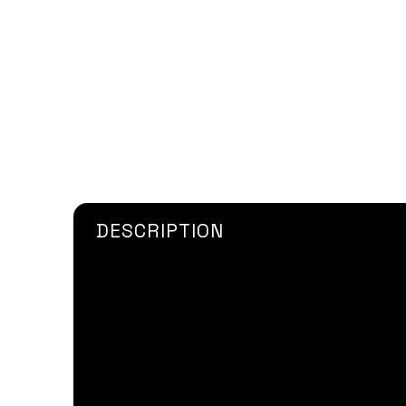
DESCRIPTION
Le
primaire pour colle cyanoacrylate 
adhésifs respectifs .
Il est uniquement recommandé pour le col
(PTFE) et caoutchoucs thermoplastique
LOCTITE SF 770
"Polyolefin Primer" n