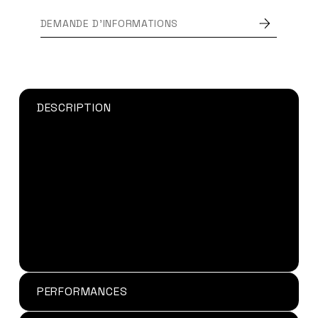
DEMANDE D'INFORMATIONS
DESCRIPTION
Pistolet pneumatique DP2X 400-10-60-01
pour
cartouche 10:1 en 490ml.
Parmi notre gamme de produit, la colle
structurale
MMA 300
peut être utilisée avec le
pistolet pneumatique
DP2X 400-10-60-01
.
Existe en version manuel, le pistolet
DM2X
400-10-60-01
PERFORMANCES