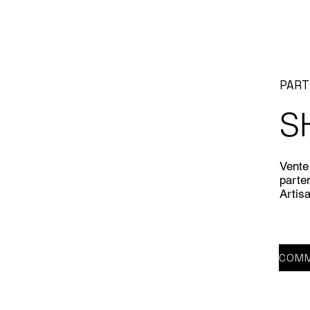
PART
S
Vente 
parten
Artis
COMM