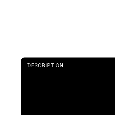
DESCRIPTION
Pistolet à Colle Bi Composant manuel 
5000
et la
MMA 300
en cartouche en 50m