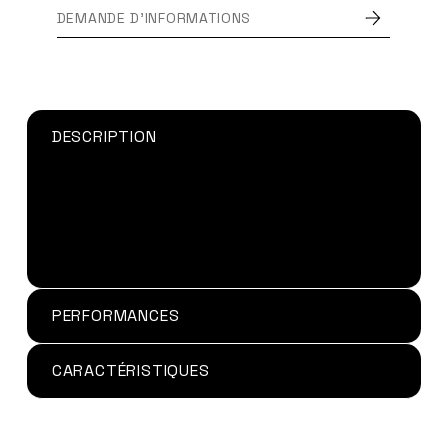
DEMANDE D'INFORMATIONS
DESCRIPTION
Pistolet à Colle Bi Composant manuel PM50-
10 est compatible avec notre gamme de
produit, la
PPX5
et la
SG300
en cartouche
10:1 en 50ml peut être utilisées avec le pistolet
PM50-10
.
PERFORMANCES
CARACTÉRISTIQUES