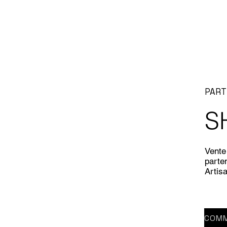
PART
S
Vente 
parten
Artis
COMM