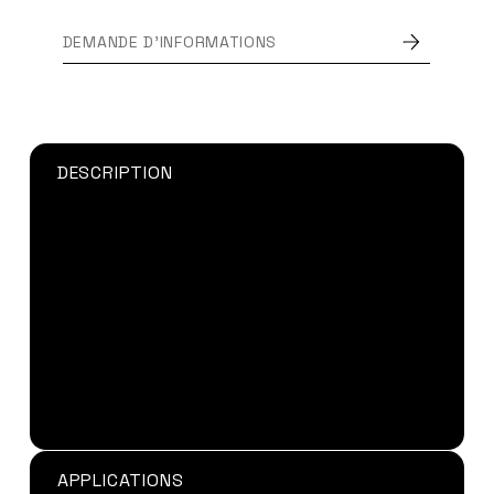
DEMANDE D'INFORMATIONS
DESCRIPTION
Grâce à sa viscosité extrêmement faible et à
sa bonne capillarité,
la colle UV Vitralit VBB-2N
LV
convient aux applications de collage de grande
surface ainsi qu’aux applications de petites
surfaces.
Hautement flexible,
la colle UV Vitralit VBB-2N
LV
peut également être utilisé pour coller des
matériaux comme le caoutchouc naturel et le
latex.
APPLICATIONS