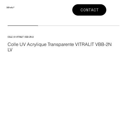
Adheko
®
CONTACT
COLLE UV VITRALIT VBB-2N LV
Colle UV Acrylique Transparente VITRALIT VBB-2N
LV