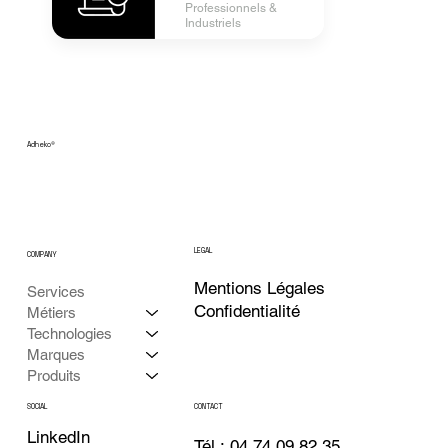
Professionnels &
Industriels
Adheko
®
LEGAL
COMPANY
Mentions Légales
Services
Confidentialité
Métiers
Technologies
Marques
Produits
CONTACT
SOCIAL
LinkedIn
Tél : 04 74 09 82 35