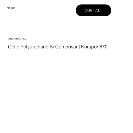
Adheko
®
CONTACT
COLLE KORAPUR 672
Colle Polyurethane Bi Composant Korapur 672