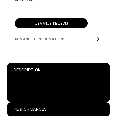
DEMANDE DE DEVIS
DEMANDE D'INFORMATIONS
DESCRIPTION
Colle polyuréthane Korapur 672
liquide,
s’utilise facilement avec des encolleuses à
rouleau pour le collage industriel.
PERFORMANCES