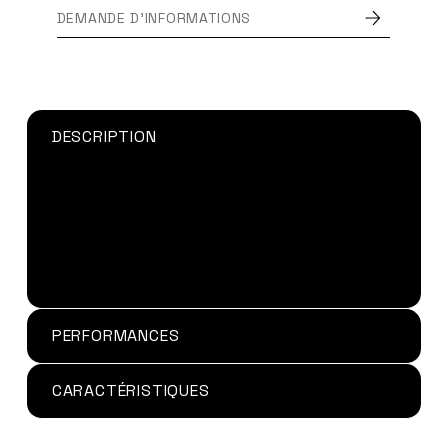
DEMANDE D'INFORMATIONS
DESCRIPTION
Colle solvant
pour le
soudo collage de
PVC/ABS
- Collage de PC et ABS.
Pour un collage efficace et rapide de diverses
pièces en PVC rigide (gouttières, profilés,
chemin de câbles, pièces préformées,
surfaces planes...).
PERFORMANCES
CARACTÉRISTIQUES