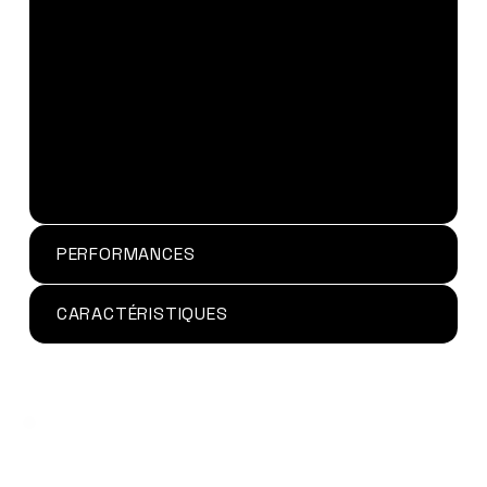
promoteurs d’adhérence.
Mastic silicone KODITEC 114
présente une
très bonne résistance aux vieillissements et
conditions climatiques usuelles tout comme
une bonne résistance à bon nombre de
solvants organiques, d’huiles, carburants, eau,
eau salée, acides et bases dilués ainsi que les
agents nettoyants.
PERFORMANCES
CARACTÉRISTIQUES