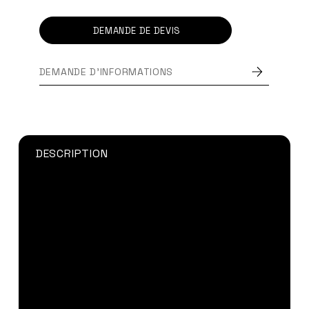
DEMANDE DE DEVIS
DEMANDE D'INFORMATIONS
DESCRIPTION
Mastic silicone KODITEC 114
élastique, mono-
composant présente une
excellente adhérence
sur une multitude de supports
tels que
l’aluminium, l’acier, le verre et les tissus de
verre, la céramique, le bois, les matières
thermoplastiques ou duroplastes. Ne convient
pas pour le collage de métaux électro-
zingué et les alliages).
Certains matériaux nécessitent l’utilisation de