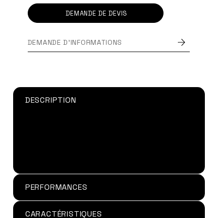
DEMANDE DE DEVIS
DEMANDE D'INFORMATIONS
DESCRIPTION
Colle élastique, mono-composante, destinée à
des applications très diversifiées dans la
carrosserie, la fabrication de containers et
véhicules, la climatisation et ventilation, la
métallurgie, etc.
PERFORMANCES
CARACTÉRISTIQUES