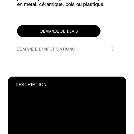
en métal, céramique, bois ou plastique.
DEMANDE DE DEVIS
DEMANDE D'INFORMATIONS
DESCRIPTION
Particulièrement adapté pour des pièces
rugueuses ou mal ajustées en métal,
céramique, bois ou plastique.
Idéal pour le collage du verre, d’éléments
décoratifs et de présentoirs et des réparations
générales.
Disponible en seringue de 24ml.