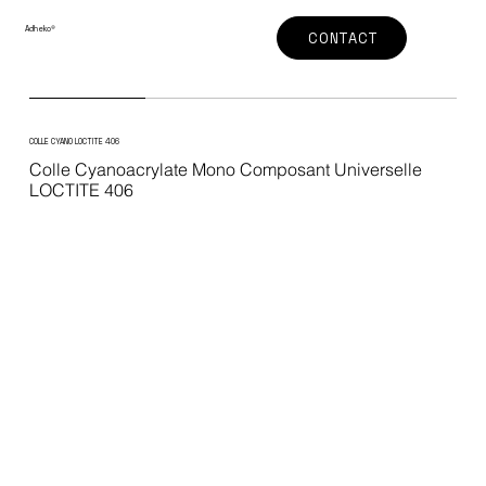
Adheko
®
CONTACT
COLLE CYANO LOCTITE 406
Colle Cyanoacrylate Mono Composant Universelle
LOCTITE 406