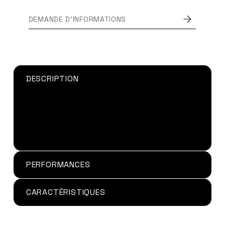
DEMANDE D'INFORMATIONS
DESCRIPTION
Un
primaire
peut être combiné à la
Loctite 406
pour améliorer l’adhérence des plastiques
difficiles à coller.
Disponible en flacon de 20g
PERFORMANCES
CARACTÉRISTIQUES