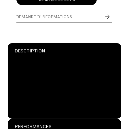
DEMANDE D'INFORMATIONS
DESCRIPTION
La
colle cyano Loctite 401
permet le collage
rapide d’une grande variété de matériaux
comprenant des métaux, des plastiques et des
élastomères.
LOCTITE® 401™
est également
adapté pour les matériaux poreux tels que le
caoutchouc, le bois, le papier, le cuir et le
tissu.
Disponible en flacon de 20g
PERFORMANCES