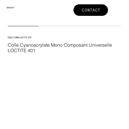
Adheko
®
CONTACT
COLLE CYANO LOCTITE 401
Colle Cyanoacrylate Mono Composant Universelle
LOCTITE 401