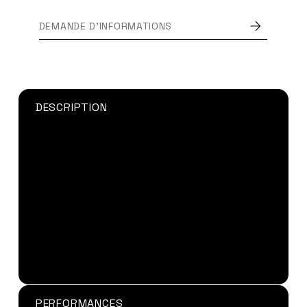
DEMANDE D'INFORMATIONS
DESCRIPTION
La Cyanolit 201 est une colle
cyanoacrylate mono composant de faiblre
viscosité, sans solvant avec un durcissement
rapide à température ambiante, avec une
excellente circulation capillaire pour le collage
de petites surfaces sur de nombreux supports
sauf PP et PE.
Disponible en flacon de 20g et 500g
PERFORMANCES