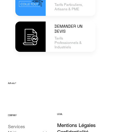
Tarifs Particuliers,
Artisans & PME
DEMANDER UN
DEVIS
Tarifs
Professionnels &
Industriels
Adheko
®
LEGAL
COMPANY
Mentions Légales
Services